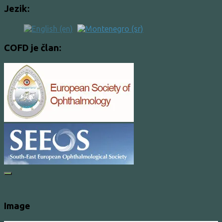
Jezik:
COFD je član:
Image