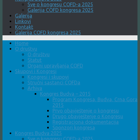
Sve o kongresu COFD-a 2025
Galerija COFD kongresa 2025
Galerija
Linkovi
Kontakt
Galerija COFD kongresa 2025
Home
O društvu
O društvu
Statut
Organi upravljanja COFD
Skupovi i Kongresi
Kongresi i skupovi
Stručni sastanci COFDa
Arhiva
Kongres Budva – 2015
Program Kongresa, Budva, Crna Gora
2015
Prvo obavještenje o kongresu
Drugo obavještenje o Kongresu
Registraciona dokumentacija
Sponzori kongresa
Kongres Budva 2025
Sve o kongresu COFD-a 2025