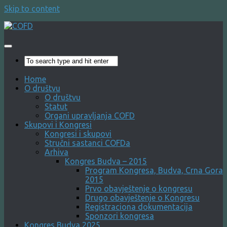
Skip to content
Home
O društvu
O društvu
Statut
Organi upravljanja COFD
Skupovi i Kongresi
Kongresi i skupovi
Stručni sastanci COFDa
Arhiva
Kongres Budva – 2015
Program Kongresa, Budva, Crna Gora
2015
Prvo obavještenje o kongresu
Drugo obavještenje o Kongresu
Registraciona dokumentacija
Sponzori kongresa
Kongres Budva 2025