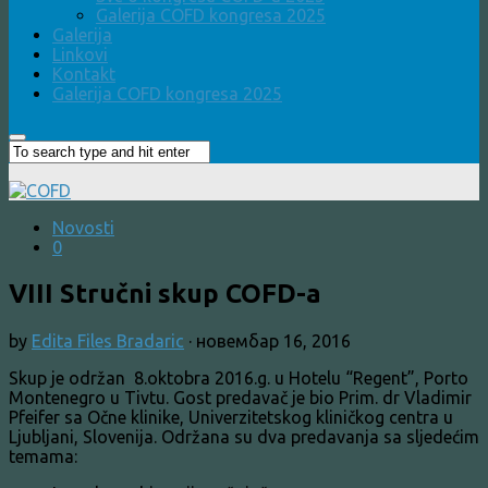
Galerija COFD kongresa 2025
Galerija
Linkovi
Kontakt
Galerija COFD kongresa 2025
Novosti
0
VIII Stručni skup COFD-a
by
Edita Files Bradaric
·
новембар 16, 2016
Skup je održan 8.oktobra 2016.g. u Hotelu “Regent”, Porto
Montenegro u Tivtu. Gost predavač je bio Prim. dr Vladimir
Pfeifer sa Očne klinike, Univerzitetskog kliničkog centra u
Ljubljani, Slovenija. Održana su dva predavanja sa sljedećim
temama: