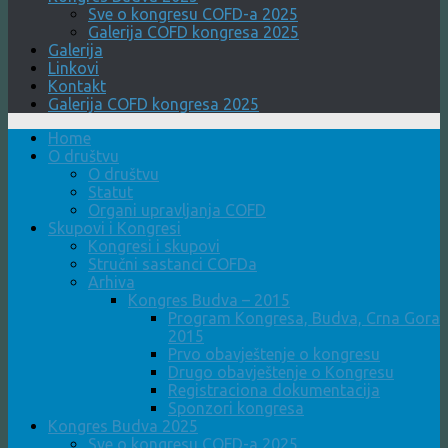
Sve o kongresu COFD-a 2025
Galerija COFD kongresa 2025
Galerija
Linkovi
Kontakt
Galerija COFD kongresa 2025
Home
O društvu
O društvu
Statut
Organi upravljanja COFD
Skupovi i Kongresi
Kongresi i skupovi
Stručni sastanci COFDa
Arhiva
Kongres Budva – 2015
Program Kongresa, Budva, Crna Gora
2015
Prvo obavještenje o kongresu
Drugo obavještenje o Kongresu
Registraciona dokumentacija
Sponzori kongresa
Kongres Budva 2025
Sve o kongresu COFD-a 2025