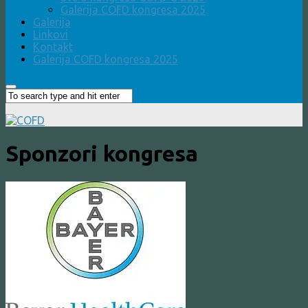
Galerija COFD kongresa 2025
Galerija
Linkovi
Kontakt
Galerija COFD kongresa 2025
Sponzori kongresa