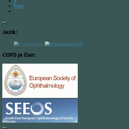
X
Print
Jezik:
COFD je član: