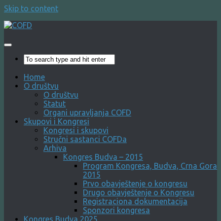
Skip to content
Home
O društvu
O društvu
Statut
Organi upravljanja COFD
Skupovi i Kongresi
Kongresi i skupovi
Stručni sastanci COFDa
Arhiva
Kongres Budva – 2015
Program Kongresa, Budva, Crna Gora
2015
Prvo obavještenje o kongresu
Drugo obavještenje o Kongresu
Registraciona dokumentacija
Sponzori kongresa
Kongres Budva 2025