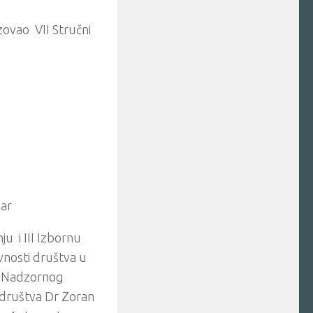
ovao VII Stručni
Bar
u i III Izbornu
ivnosti društva u
taj Nadzornog
 društva Dr Zoran