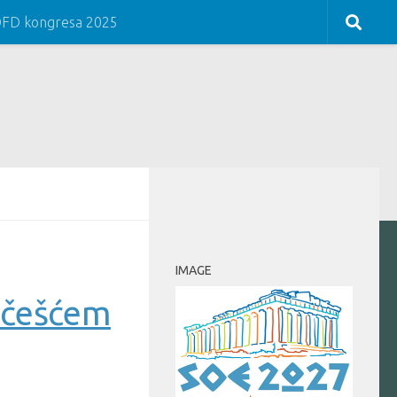
COFD kongresa 2025
IMAGE
učešćem