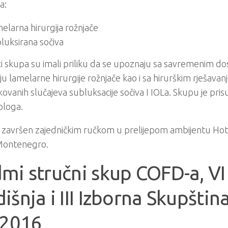
a:
elarna hirurgija rožnjače
luksirana sočiva
i skupa su imali priliku da se upoznaju sa savremenim d
u lamelarne hirurgije rožnjače kao i sa hirurškim rješava
ovanih slučajeva subluksacije sočiva I IOLa. Skupu je pri
ologa.
 završen zajedničkim ručkom u prelijepom ambijentu Hot
Montenegro.
mi stručni skup COFD-a, VI
išnja i III Izborna Skupšti
 2016