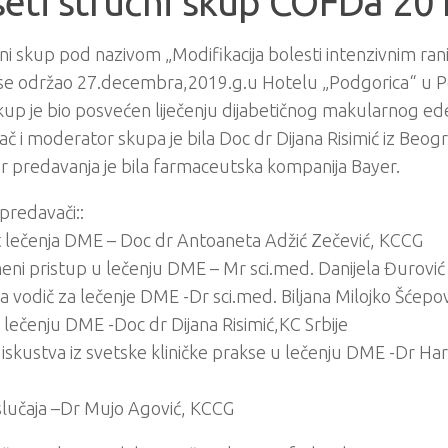
eti stručni skup COFDa 20
ni skup pod nazivom „Modifikacija bolesti intenzivnim r
se održao 27.decembra,2019.g.u Hotelu „Podgorica“ u P
kup je bio posvećen liječenju dijabetičnog makularnog 
č i moderator skupa je bila Doc dr Dijana Risimić iz Beogr
 predavanja je bila farmaceutska kompanija Bayer.
predavači::
at lečenja DME – Doc dr Antoaneta Adžić Zečević, KCCG
ni pristup u lečenju DME – Mr sci.med. Danijela Đurovi
a vodič za lečenje DME -Dr sci.med. Biljana Milojko Šćep
 lečenju DME -Doc dr Dijana Risimić,KC Srbije
 iskustva iz svetske kliničke prakse u lečenju DME -Dr Har
slučaja –Dr Mujo Agović, KCCG