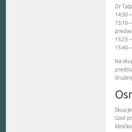
Dr Tatj
14:50 –
15:10 –
predav
15:25 –
15:40 –
Na skup
predsta
druženj
Osm
Skup j
Gost pr
kliničk