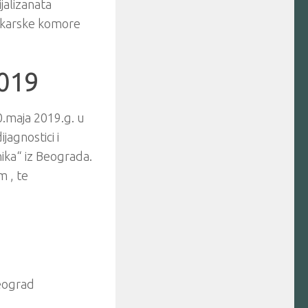
jalizanata
jekarske komore
.
2019
.maja 2019.g. u
agnostici i
nika“ iz Beograda.
m , te
Beograd