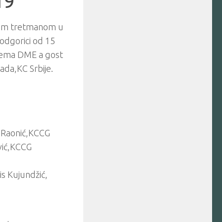
19
anim tretmanom u
odgorici od 15
edema DME a gost
ada,KC Srbije.
ć Raonić,KCCG
ović,KCCG
is Kujundžić,