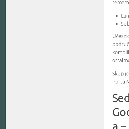
temam
Lam
Sub
Učesnic
područj
komplik
oftalm
Skup je
Porta 
Sed
God
a –