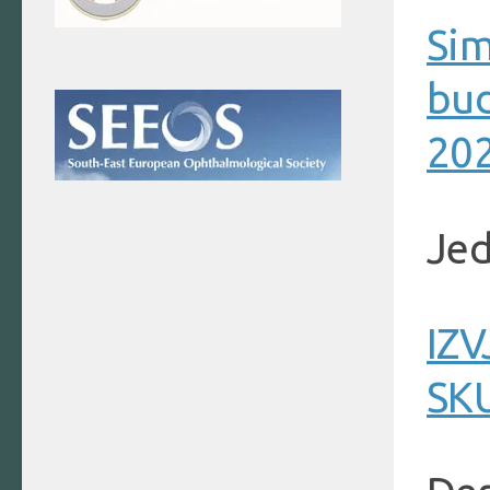
Sim
bud
202
Jed
IZV
SK