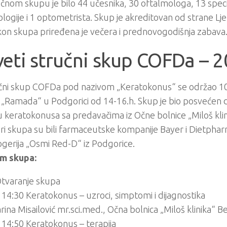
čnom skupu je bilo 44 učesnika, 30 oftalmologa, 13 speci
logije i 1 optometrista. Skup je akreditovan od strane L
on skupa priređena je večera i prednovogodišnja zabava
eti stručni skup COFDa – 
učni skup COFDa pod nazivom „Keratokonus“ se održao 10
„Ramada“ u Podgorici od 14-16.h. Skup je bio posvećen dij
ju keratokonusa sa predavačima iz Očne bolnice „Miloš kli
i skupa su bili farmaceutske kompanije Bayer i Dietphar
gerija „Osmi Red-D“ iz Podgorice.
m skupa:
Otvaranje skupa
 14:30 Keratokonus – uzroci, simptomi i dijagnostika
rina Misailović mr.sci.med., Očna bolnica „Miloš klinika“ 
 14:50 Keratokonus – terapija