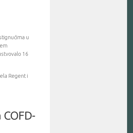
ostignućima u
njem
sustvovalo 16
ela Regent i
na COFD-