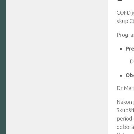
COFD j
skup CO
Program
Pre
D
Obo
Dr Mari
Nakon p
Skupšti
period 
odbora.