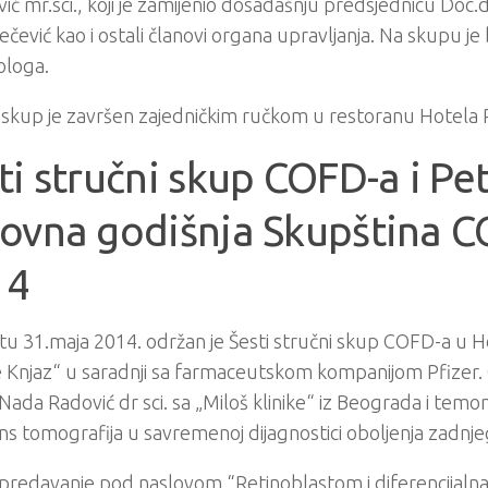
ić mr.sci., koji je zamijenio dosadašnju predsjednicu Doc
ečević kao i ostali članovi organa upravljanja. Na skupu je
ologa.
 skup je završen zajedničkim ručkom u restoranu Hotela 
ti stručni skup COFD-a i Pe
ovna godišnja Skupština C
14
u 31.maja 2014. održan je Šesti stručni skup COFD-a u H
 Knjaz“ u saradnji sa farmaceutskom kompanijom Pfizer. 
 Nada Radović dr sci. sa „Miloš klinike“ iz Beograda i tem
s tomografija u savremenoj dijagnostici oboljenja zadnj
redavanje pod naslovom “Retinoblastom i diferencijalna