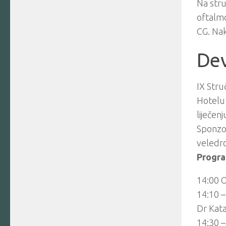
Na stru
oftalmo
CG. Nak
Dev
IX Str
Hotelu 
liječen
Sponzor
veledro
Progra
14:00 
14:10 –
Dr Kata
14:30 –