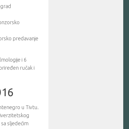
ograd
ponzorsko
zorsko predavanje
mologije i 6
riređen ručak i
016
ntenegro u Tivtu.
niverzitetskog
 sa sljedećim