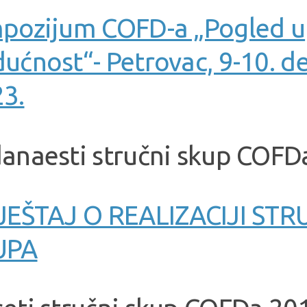
pozijum COFD-a „Pogled u
ućnost“- Petrovac, 9-10. 
3.
anaesti stručni skup COFD
JEŠTAJ O REALIZACIJI ST
UPA