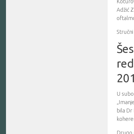
Koturov
Adžić Z
oftalm
Stručni
Šes
red
20
U subot
„Imanje
bila Dr
koheren
Drugo p