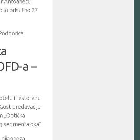
.dr Antoanetu
 bilo prisutno 27
Podgorica.
ta
OFD-a –
otelu i restoranu
Gost predavač je
om „Optička
eg segmenta oka”.
 dijagnoza