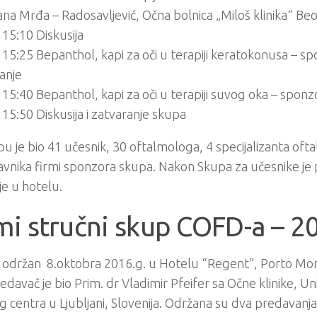
ana Mrđa – Radosavljević, Očna bolnica „Miloš klinika“ Be
 15:10 Diskusija
 15:25 Bepanthol, kapi za oči u terapiji keratokonusa – s
anje
 15:40 Bepanthol, kapi za oči u terapiji suvog oka – spon
 15:50 Diskusija i zatvaranje skupa
u je bio 41 učesnik, 30 oftalmologa, 4 specijalizanta oftal
vnika firmi sponzora skupa. Nakon Skupa za učesnike je p
e u hotelu.
i stručni skup COFD-a – 2
e održan 8.oktobra 2016.g. u Hotelu “Regent”, Porto Mo
edavač je bio Prim. dr Vladimir Pfeifer sa Očne klinike, U
og centra u Ljubljani, Slovenija. Održana su dva predavanja