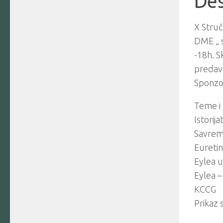
Des
X Struč
DME „ 
-18h. S
predava
Sponzor
Teme i 
Istorij
Savreme
Euretin
Eylea u
Eylea –
KCCG
Prikaz 