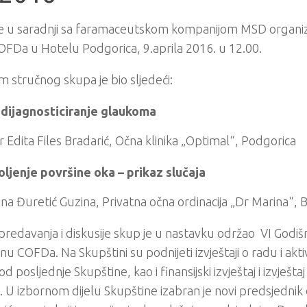
e u saradnji sa faramaceutskom kompanijom MSD organiz
FDa u Hotelu Podgorica, 9.aprila 2016. u 12.00.
 stručnog skupa je bio sljedeći:
dijagnosticiranje glaukoma
r Edita Files Bradarić, Očna klinika „Optimal“, Podgorica
ljenje površine oka – prikaz slučaja
na Đuretić Guzina, Privatna očna ordinacija „Dr Marina“, 
redavanja i diskusije skup je u nastavku održao VI Godišnj
nu COFDa. Na Skupštini su podnijeti izvještaji o radu i akt
od posljednje Skupštine, kao i finansijski izvještaj i izvješ
 U izbornom dijelu Skupštine izabran je novi predsjednik