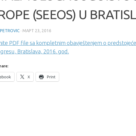
ROPE (SEEOS) U BRATISL
 PETROVIC
·
МАРТ 23, 2016
ite PDF file sa kompletnim obavještenjem o predstojeć
gresu, Bratislava, 2016. god.
hare:
ebook
X
Print