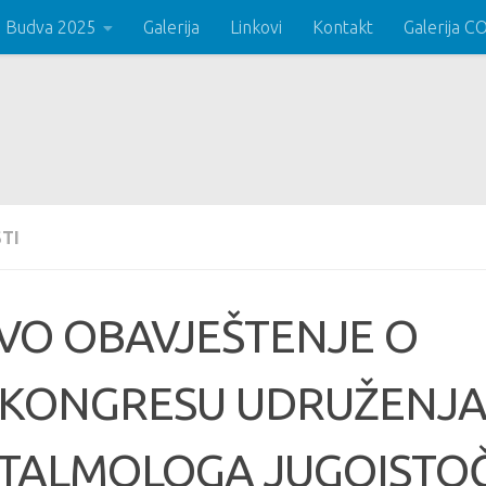
 Budva 2025
Galerija
Linkovi
Kontakt
Galerija 
TI
VO OBAVJEŠTENJE O
.KONGRESU UDRUŽENJ
TALMOLOGA JUGOISTO