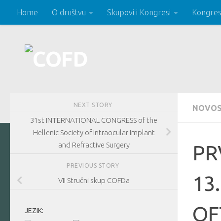
Home
O društvu
Skupovi i Kongresi
Kongres
Skip to content
NEXT STORY
NOVOS
31st INTERNATIONAL CONGRESS of the
Hellenic Society of Intraocular Implant
and Refractive Surgery
PR
PREVIOUS STORY
13
VII Stručni skup COFDa
OF
JEZIK: