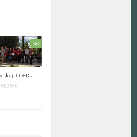
0
čni skup COFD-a
16, 2016