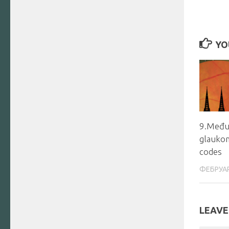
YO
9.Međun
glauko
codes
ФЕБРУАР
LEAVE