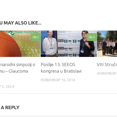
U MAY ALSO LIKE...
0
0
arodni simpozij o
Poslije 13. SEEOS
VIII Stru
mu – Glaucoma
kongresa u Bratislavi
НОВЕМБАР 
НОВЕМБАР 16, 2016
 2, 2024
 A REPLY