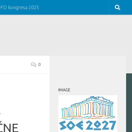
COFD kongresa 2025
0
IMAGE
A
ČNE