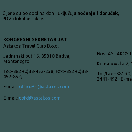
Cijene su po sobi na dan i uključuju
noćenje i doručak,
PDV i lokalne takse.
KONGRESNI SEKRETARIJAT
Astakos Travel Club D.o.o.
Novi ASTAKOS D
Jadranski put 16, 85310 Budva,
Montenegro
Kumanovska 2, 
Tel:+382-(0)33-452-258; Fax:+382-(0)33-
Tel./fax:+381-(
452-852;
2441-492; E-ma
E-mail:
officeBd@astakos.com
E-mail:
cofd@astakos.com