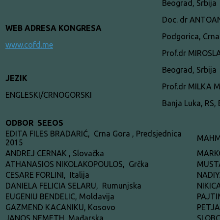
Beograd, Srbija
Doc. dr ANTOA
WEB ADRESA KONGRESA
Podgorica, Crna
www.cofd.me
Prof.dr MIROS
Beograd, Srbija
JEZIK
Prof.dr MILKA 
ENGLESKI/CRNOGORSKI
Banja Luka, RS,
ODBOR SEEOS
EDITA FILES BRADARIĆ, Crna Gora , Predsjednica
MAHMU
2015
ANDREJ CERNAK , Slovačka
MARKO
ATHANASIOS NIKOLAKOPOULOS, Grčka
MUSTA
CESARE FORLINI, Italija
NADIY
DANIELA FELICIA SELARU, Rumunjska
NIKICA
EUGENIU BENDELIC, Moldavija
PAJTI
GAZMEND KACANIKU, Kosovo
PETJA
JANOS NEMETH, Mađarska
SLOBO