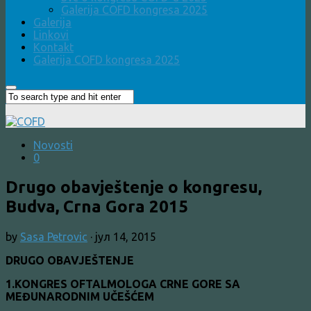
Galerija COFD kongresa 2025
Galerija
Linkovi
Kontakt
Galerija COFD kongresa 2025
Novosti
0
Drugo obavještenje o kongresu,
Budva, Crna Gora 2015
by
Sasa Petrovic
·
јул 14, 2015
DRUGO OBAVJEŠTENJE
1.KONGRES OFTALMOLOGA CRNE GORE SA
MEĐUNARODNIM UČEŠĆEM