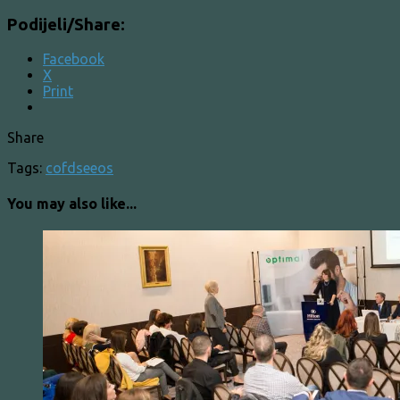
Podijeli/Share:
Facebook
X
Print
Share
Tags:
cofd
seeos
You may also like...