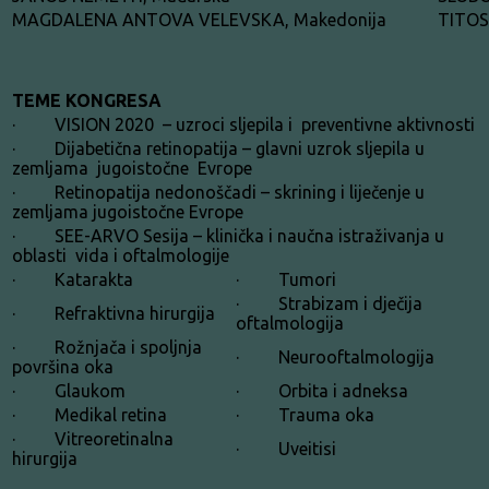
MAGDALENA ANTOVA VELEVSKA, Makedonija
TITOS
TEME KONGRESA
· VISION 2020 – uzroci sljepila i preventivne aktivnosti
· Dijabetična retinopatija – glavni uzrok sljepila u
zemljama jugoistočne Evrope
· Retinopatija nedonoščadi – skrining i liječenje u
zemljama jugoistočne Evrope
· SEE-ARVO Sesija – klinička i naučna istraživanja u
oblasti vida i oftalmologije
· Katarakta
· Tumori
· Strabizam i dječija
· Refraktivna hirurgija
oftalmologija
· Rožnjača i spoljnja
· Neurooftalmologija
površina oka
· Glaukom
· Orbita i adneksa
· Medikal retina
· Trauma oka
· Vitreoretinalna
· Uveitisi
hirurgija