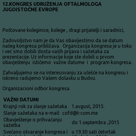
12.KONGRES UDRUŽENJA OFTALMOLOGA
JUGOISTOČNE EVROPE
Poštovane koleginice, kolege , dragi prijatelji i saradnici,
Zadovoljstvo nam je da Vas obavijestimo da se datum
našeg kongresa približava. Organizacija kongresa je u toku
i već smo dobili dosta vaših prijava i sažetaka za
prezentacije. Uz informacije koje ste dobili u prvom
obavještenju ističemo važne datume i program kongresa.
Zahvaljujemo se na interesovanju za učešće na kongresu i
iskreno radujemo Vašem dolasku u Budvu.
Organizacioni odbor kongresa
VAŽNI DATUMI
Krajnji rok za slanje sažetaka
1.avgust, 2015.
Slanje sažetaka na e-mail: cofd@t-com.me
Obavještenje o prihvaćanju
do 1.septembra ,2015
sažetka
Svečano otvaranje kongresa i
u 19.30 sati četvrtak