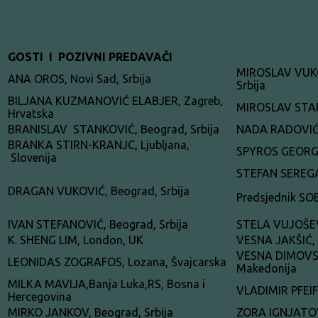
GOSTI I POZIVNI PREDAVAČI
MIROSLAV VUKO
ANA OROS, Novi Sad, Srbija
Srbija
BILJANA KUZMANOVIĆ ELABJER, Zagreb,
MIROSLAV STAM
Hrvatska
BRANISLAV STANKOVIĆ, Beograd, Srbija
NADA RADOVIĆ, 
BRANKA STIRN-KRANJC, Ljubljana,
SPYROS GEORGA
Slovenija
STEFAN SEREGA
DRAGAN VUKOVIĆ, Beograd, Srbija
Predsjednik SO
IVAN STEFANOVIĆ, Beograd, Srbija
STELA VUJOŠEVI
K. SHENG LIM, London, UK
VESNA JAKŠIĆ, 
VESNA DIMOVS
LEONIDAS ZOGRAFOS, Lozana, Švajcarska
Makedonija
MILKA MAVIJA,Banja Luka,RS, Bosna i
VLADIMIR PFEIFE
Hercegovina
MIRKO JANKOV, Beograd, Srbija
ZORA IGNJATOVI