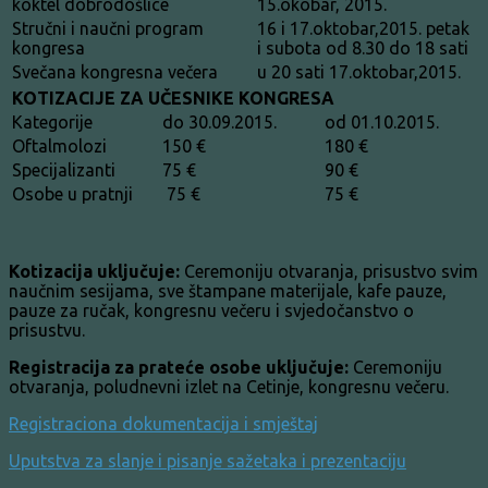
koktel dobrodošlice
15.okobar, 2015.
Stručni i naučni program
16 i 17.oktobar,2015. petak
kongresa
i subota od 8.30 do 18 sati
Svečana kongresna večera
u 20 sati 17.oktobar,2015.
KOTIZACIJE ZA UČESNIKE KONGRESA
Kategorije
do 30.09.2015.
od 01.10.2015.
Oftalmolozi
150 €
180 €
Specijalizanti
75 €
90 €
Osobe u pratnji
75 €
75 €
Kotizacija uključuje:
Ceremoniju otvaranja, prisustvo svim
naučnim sesijama, sve štampane materijale, kafe pauze,
pauze za ručak, kongresnu večeru i svjedočanstvo o
prisustvu.
Registracija za prateće osobe uključuje:
Ceremoniju
otvaranja, poludnevni izlet na Cetinje, kongresnu večeru.
Registraciona dokumentacija i smještaj
Uputstva za slanje i pisanje sažetaka i prezentaciju