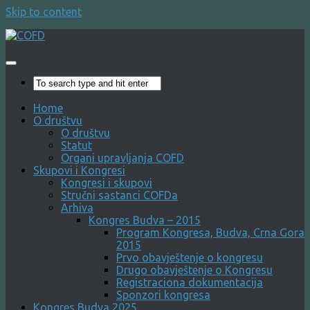
Skip to content
Home
O društvu
O društvu
Statut
Organi upravljanja COFD
Skupovi i Kongresi
Kongresi i skupovi
Stručni sastanci COFDa
Arhiva
Kongres Budva – 2015
Program Kongresa, Budva, Crna Gora
2015
Prvo obavještenje o kongresu
Drugo obavještenje o Kongresu
Registraciona dokumentacija
Sponzori kongresa
Kongres Budva 2025