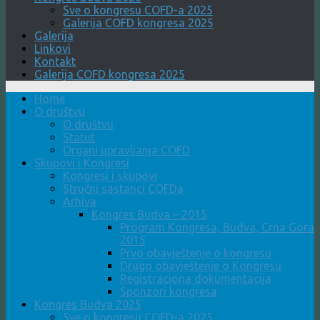
Sve o kongresu COFD-a 2025
Galerija COFD kongresa 2025
Galerija
Linkovi
Kontakt
Galerija COFD kongresa 2025
Home
O društvu
O društvu
Statut
Organi upravljanja COFD
Skupovi i Kongresi
Kongresi i skupovi
Stručni sastanci COFDa
Arhiva
Kongres Budva – 2015
Program Kongresa, Budva, Crna Gora
2015
Prvo obavještenje o kongresu
Drugo obavještenje o Kongresu
Registraciona dokumentacija
Sponzori kongresa
Kongres Budva 2025
Sve o kongresu COFD-a 2025