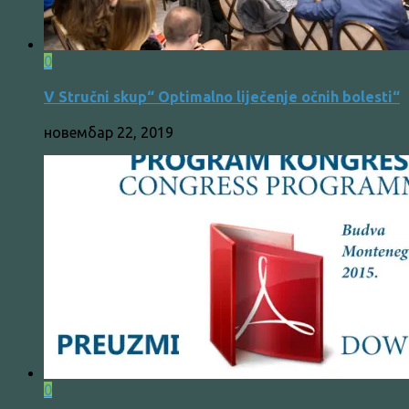
0
V Stručni skup“ Optimalno liječenje očnih bolesti“
новембар 22, 2019
0