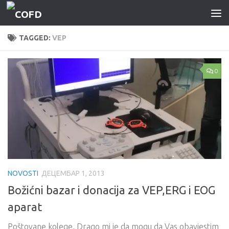
Skip to content
TAGGED:
VEP
0
NOVOSTI
ДЕЦЕМБАР 1, 2013
Božićni bazar i donacija za VEP,ERG i EOG
aparat
Poštovane kolege, Drago mi je da mogu da Vas obavjestim