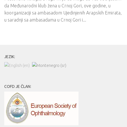
da Međunarodni klub žena u Crnoj Gori, ove godine, u
koorganizaciji sa ambasadom Ujedinjenih Arapskih Emirata,
u saradnji sa ambasadama u Crnoj Gori i...
JEZIK:
COFD JE ČLAN: