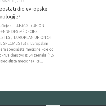
I
МАРТ 18, 2014
postati dio evropske
mologije?
očinje sa U.E.M.S. (UNION
ENNE DES MÉDECINS
LISTES , EUROPEAN UNION OF
 SPECIALISTS) ili Evropskim
em specijalista medicine koje do
kriva članstvo iz 34 zemalja (1,6
pecijalista medicine) i čiji...