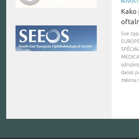
NOVOST
Kako 
oftal
Sve zap
EUROPÉ
SPÉCIA
MEDICAL
udruženj
danas po
miliona s