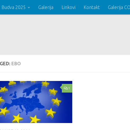
 Budva 2025
Galerija
Linkovi
Kontakt
Galerija 
GED:
EBO
1