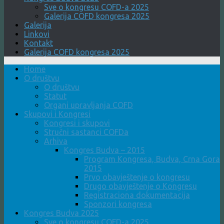
Sve o kongresu COFD-a 2025
Galerija COFD kongresa 2025
Galerija
Linkovi
Kontakt
Galerija COFD kongresa 2025
Home
O društvu
O društvu
Statut
Organi upravljanja COFD
Skupovi i Kongresi
Kongresi i skupovi
Stručni sastanci COFDa
Arhiva
Kongres Budva – 2015
Program Kongresa, Budva, Crna Gora
2015
Prvo obavještenje o kongresu
Drugo obavještenje o Kongresu
Registraciona dokumentacija
Sponzori kongresa
Kongres Budva 2025
Sve o kongresu COFD-a 2025