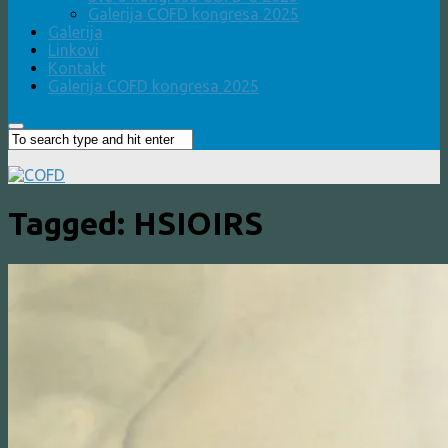
Galerija COFD kongresa 2025
Galerija
Linkovi
Kontakt
Galerija COFD kongresa 2025
Tagged:
HSIOIRS