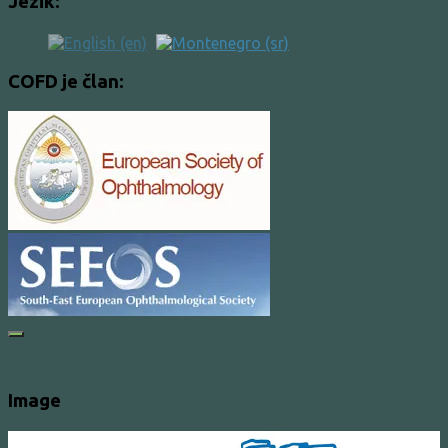
Jezik:
COFD je član:
Image