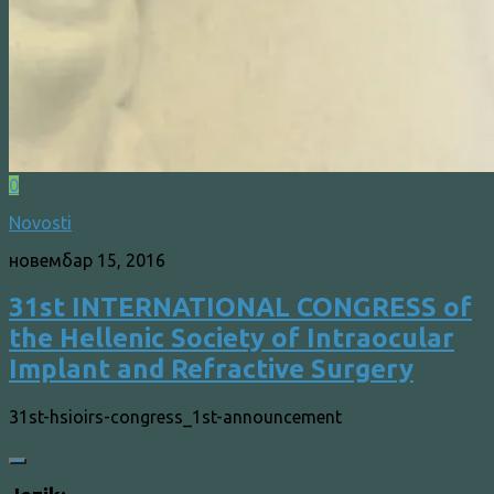
0
Novosti
новембар 15, 2016
31st INTERNATIONAL CONGRESS of
the Hellenic Society of Intraocular
Implant and Refractive Surgery
31st-hsioirs-congress_1st-announcement