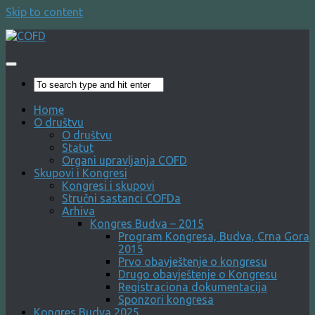
Skip to content
Home
O društvu
O društvu
Statut
Organi upravljanja COFD
Skupovi i Kongresi
Kongresi i skupovi
Stručni sastanci COFDa
Arhiva
Kongres Budva – 2015
Program Kongresa, Budva, Crna Gora
2015
Prvo obavještenje o kongresu
Drugo obavještenje o Kongresu
Registraciona dokumentacija
Sponzori kongresa
Kongres Budva 2025